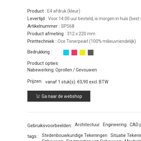
Product :
E4 afdruk (kleur)
Levertijd :
Voor 14.00 uur besteld, is morgen in huis (best 
Artikelnummer :
SP568
Product afmeting :
312 x 220 mm
Printtechniek :
Oce Tonerpearl (100% milieuvriendelijk)
Bedrukking :
Product opties:
Nabewerking: Oprollen / Gevouwen
Prijzen:
vanaf 1 stuk(s).
€0,90 excl. BTW
Ga naar de webshop
Architectuur
Engineering
CAD p
Gebruiksvoorbeelden:
Stedenbouwkundige Tekeningen
Situatie Teken
tags :