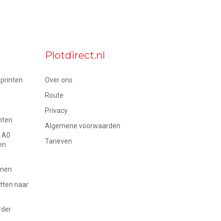
Plotdirect.nl
printen
Over ons
Route
Privacy
nten
Algemene voorwaarden
p A0
Tarieven
en
inen
ten naar
rder