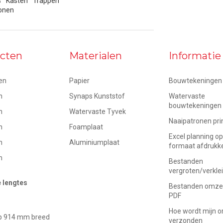
s
Kasten
Trappen
onen
cten
Materialen
Informatie
en
Papier
Bouwtekeningen 
n
Synaps Kunststof
Watervaste
bouwtekeningen
n
Watervaste Tyvek
Naaipatronen pri
n
Foamplaat
Excel planning o
n
Aluminiumplaat
formaat afdrukk
n
Bestanden
vergroten/verkle
e lengtes
Bestanden omzet
PDF
Hoe wordt mijn o
op 914 mm breed
verzonden