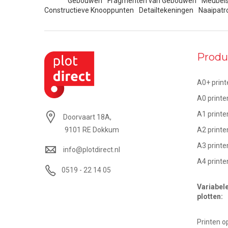
Gebouwen
Fragmenten van Gebouwen
Meubel
Constructieve Knooppunten
Detailtekeningen
Naaipatr
Produ
A0+ print
A0 printe
A1 printe
Doorvaart 18A,
A2 printe
9101 RE Dokkum
A3 printe
info@plotdirect.nl
A4 printe
0519 - 22 14 05
Variabel
plotten:
Printen 