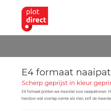
E4 formaat naaipa
Scherp geprijst in kleur gepri
E4 formaat printen we meestal voor naaipatronen. He
hierdoor wat overlap ruimte als men zelf de meerder