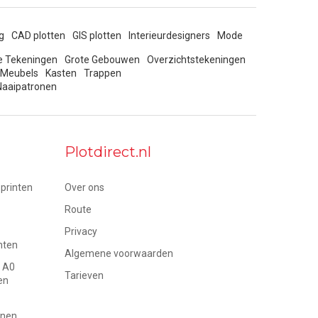
g
CAD plotten
GIS plotten
Interieurdesigners
Mode
ie Tekeningen
Grote Gebouwen
Overzichtstekeningen
Meubels
Kasten
Trappen
Naaipatronen
Plotdirect.nl
printen
Over ons
Route
Privacy
nten
Algemene voorwaarden
p A0
Tarieven
en
inen