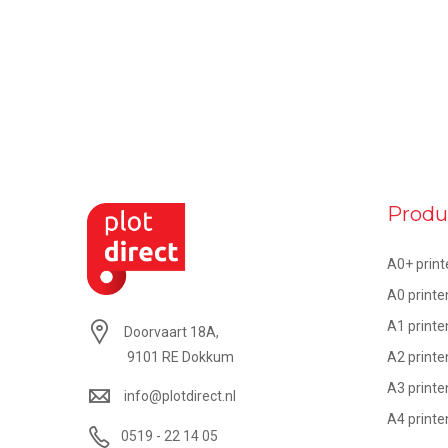
Produ
A0+ print
A0 printe
A1 printe
Doorvaart 18A,
A2 printe
9101 RE Dokkum
A3 printe
info@plotdirect.nl
A4 printe
0519 - 22 14 05