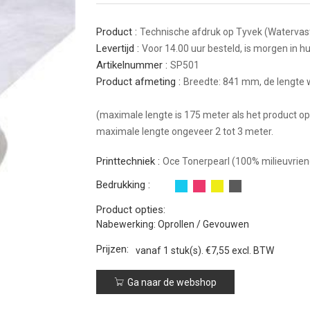
Product :
Technische afdruk op Tyvek (Watervas
Levertijd :
Voor 14.00 uur besteld, is morgen in hu
Artikelnummer :
SP501
Product afmeting :
Breedte: 841 mm, de lengte 
(maximale lengte is 175 meter als het product o
maximale lengte ongeveer 2 tot 3 meter.
Printtechniek :
Oce Tonerpearl (100% milieuvriend
Bedrukking :
Product opties:
Nabewerking: Oprollen / Gevouwen
Prijzen:
vanaf 1 stuk(s).
€7,55 excl. BTW
Ga naar de webshop