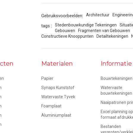
Architectuur
Engineerin
Gebruiksvoorbeelden:
Stedenbouwkundige Tekeningen
Situat
tags :
Gebouwen
Fragmenten van Gebouwen
Constructieve Knooppunten
Detailtekeningen
cten
Materialen
Informatie
en
Papier
Bouwtekeningen 
n
Synaps Kunststof
Watervaste
bouwtekeningen
n
Watervaste Tyvek
Naaipatronen pri
n
Foamplaat
Excel planning o
n
Aluminiumplaat
formaat afdrukk
n
Bestanden
vergroten/verkle